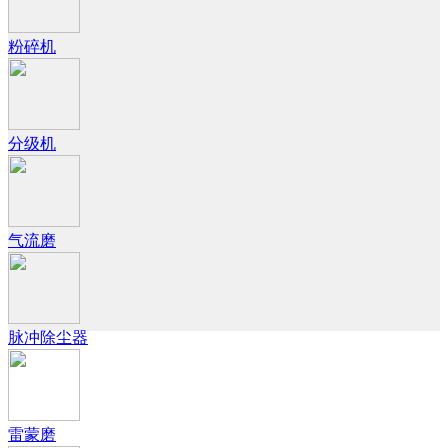
粉碎机
分级机
气流磨
脉冲除尘器
雷蒙磨