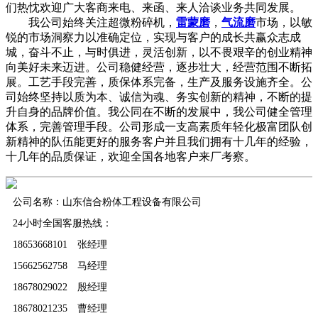
们热忱欢迎广大客商来电、来函、来人洽谈业务共同发展。
我公司始终关注超微粉碎机，
雷蒙磨
，
气流磨
市场，以敏
锐的市场洞察力以准确定位，实现与客户的成长共赢众志成
城，奋斗不止，与时俱进，灵活创新，以不畏艰辛的创业精神
向美好未来迈进。公司稳健经营，逐步壮大，经营范围不断拓
展。工艺手段完善，质保体系完备，生产及服务设施齐全。公
司始终坚持以质为本、诚信为魂、务实创新的精神，不断的提
升自身的品牌价值。我公同在不断的发展中，我公司健全管理
体系，完善管理手段。公司形成一支高素质年轻化极富团队创
新精神的队伍能更好的服务客户并且我们拥有十几年的经验，
十几年的品质保证，欢迎全国各地客户来厂考察。
公司名称：山东信合粉体工程设备有限公司
24小时全国客服热线：
18653668101 张经理
15662562758 马经理
18678029022 殷经理
18678021235 曹经理