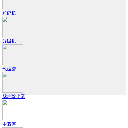
粉碎机
分级机
气流磨
脉冲除尘器
雷蒙磨