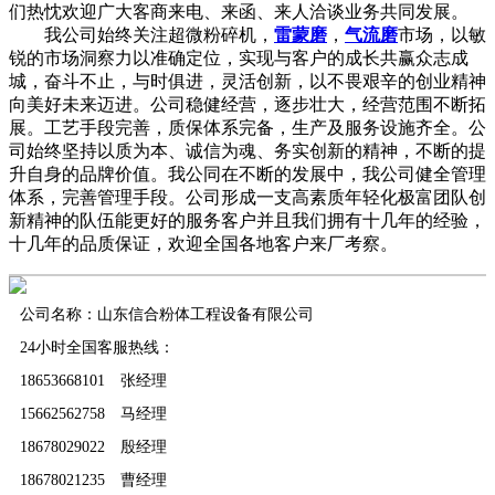
们热忱欢迎广大客商来电、来函、来人洽谈业务共同发展。
我公司始终关注超微粉碎机，
雷蒙磨
，
气流磨
市场，以敏
锐的市场洞察力以准确定位，实现与客户的成长共赢众志成
城，奋斗不止，与时俱进，灵活创新，以不畏艰辛的创业精神
向美好未来迈进。公司稳健经营，逐步壮大，经营范围不断拓
展。工艺手段完善，质保体系完备，生产及服务设施齐全。公
司始终坚持以质为本、诚信为魂、务实创新的精神，不断的提
升自身的品牌价值。我公同在不断的发展中，我公司健全管理
体系，完善管理手段。公司形成一支高素质年轻化极富团队创
新精神的队伍能更好的服务客户并且我们拥有十几年的经验，
十几年的品质保证，欢迎全国各地客户来厂考察。
公司名称：山东信合粉体工程设备有限公司
24小时全国客服热线：
18653668101 张经理
15662562758 马经理
18678029022 殷经理
18678021235 曹经理