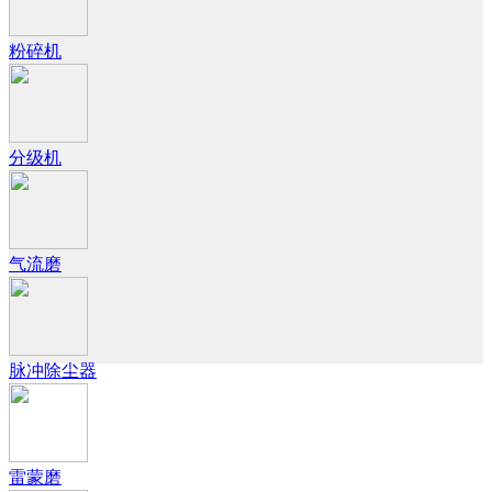
粉碎机
分级机
气流磨
脉冲除尘器
雷蒙磨