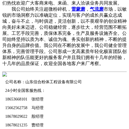
们热忱欢迎广大客商来电、来函、来人洽谈业务共同发展。
我公司始终关注超微粉碎机，
雷蒙磨
，
气流磨
市场，以敏
锐的市场洞察力以准确定位，实现与客户的成长共赢众志成
城，奋斗不止，与时俱进，灵活创新，以不畏艰辛的创业精神
向美好未来迈进。公司稳健经营，逐步壮大，经营范围不断拓
展。工艺手段完善，质保体系完备，生产及服务设施齐全。公
司始终坚持以质为本、诚信为魂、务实创新的精神，不断的提
升自身的品牌价值。我公同在不断的发展中，我公司健全管理
体系，完善管理手段。公司形成一支高素质年轻化极富团队创
新精神的队伍能更好的服务客户并且我们拥有十几年的经验，
十几年的品质保证，欢迎全国各地客户来厂考察。
公司名称：山东信合粉体工程设备有限公司
24小时全国客服热线：
18653668101 张经理
15662562758 马经理
18678029022 殷经理
18678021235 曹经理