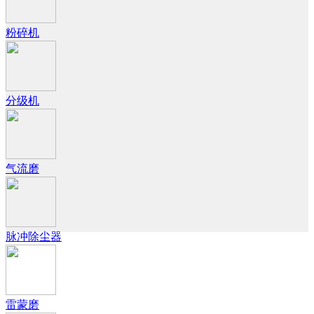
粉碎机
分级机
气流磨
脉冲除尘器
雷蒙磨