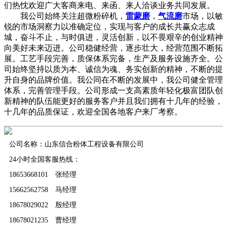
们热忱欢迎广大客商来电、来函、来人洽谈业务共同发展。
我公司始终关注超微粉碎机，
雷蒙磨
，
气流磨
市场，以敏
锐的市场洞察力以准确定位，实现与客户的成长共赢众志成
城，奋斗不止，与时俱进，灵活创新，以不畏艰辛的创业精神
向美好未来迈进。公司稳健经营，逐步壮大，经营范围不断拓
展。工艺手段完善，质保体系完备，生产及服务设施齐全。公
司始终坚持以质为本、诚信为魂、务实创新的精神，不断的提
升自身的品牌价值。我公同在不断的发展中，我公司健全管理
体系，完善管理手段。公司形成一支高素质年轻化极富团队创
新精神的队伍能更好的服务客户并且我们拥有十几年的经验，
十几年的品质保证，欢迎全国各地客户来厂考察。
公司名称：山东信合粉体工程设备有限公司
24小时全国客服热线：
18653668101 张经理
15662562758 马经理
18678029022 殷经理
18678021235 曹经理