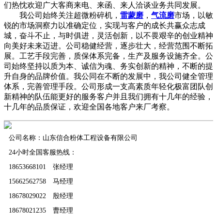
们热忱欢迎广大客商来电、来函、来人洽谈业务共同发展。
我公司始终关注超微粉碎机，
雷蒙磨
，
气流磨
市场，以敏
锐的市场洞察力以准确定位，实现与客户的成长共赢众志成
城，奋斗不止，与时俱进，灵活创新，以不畏艰辛的创业精神
向美好未来迈进。公司稳健经营，逐步壮大，经营范围不断拓
展。工艺手段完善，质保体系完备，生产及服务设施齐全。公
司始终坚持以质为本、诚信为魂、务实创新的精神，不断的提
升自身的品牌价值。我公同在不断的发展中，我公司健全管理
体系，完善管理手段。公司形成一支高素质年轻化极富团队创
新精神的队伍能更好的服务客户并且我们拥有十几年的经验，
十几年的品质保证，欢迎全国各地客户来厂考察。
公司名称：山东信合粉体工程设备有限公司
24小时全国客服热线：
18653668101 张经理
15662562758 马经理
18678029022 殷经理
18678021235 曹经理