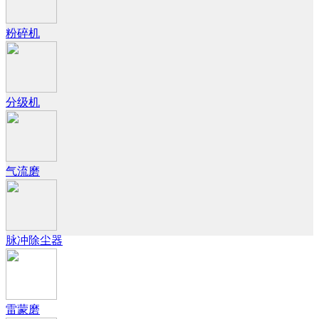
粉碎机
分级机
气流磨
脉冲除尘器
雷蒙磨