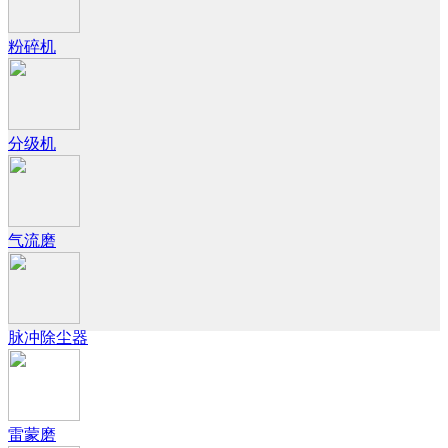
粉碎机
分级机
气流磨
脉冲除尘器
雷蒙磨