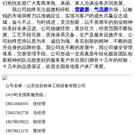
们热忱欢迎广大客商来电、来函、来人洽谈业务共同发展。
我公司始终关注超微粉碎机，
雷蒙磨
，
气流磨
市场，以敏
锐的市场洞察力以准确定位，实现与客户的成长共赢众志成
城，奋斗不止，与时俱进，灵活创新，以不畏艰辛的创业精神
向美好未来迈进。公司稳健经营，逐步壮大，经营范围不断拓
展。工艺手段完善，质保体系完备，生产及服务设施齐全。公
司始终坚持以质为本、诚信为魂、务实创新的精神，不断的提
升自身的品牌价值。我公同在不断的发展中，我公司健全管理
体系，完善管理手段。公司形成一支高素质年轻化极富团队创
新精神的队伍能更好的服务客户并且我们拥有十几年的经验，
十几年的品质保证，欢迎全国各地客户来厂考察。
公司名称：山东信合粉体工程设备有限公司
24小时全国客服热线：
18653668101 张经理
15662562758 马经理
18678029022 殷经理
18678021235 曹经理