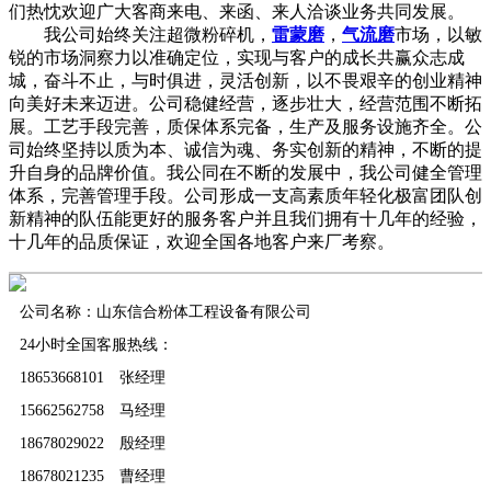
们热忱欢迎广大客商来电、来函、来人洽谈业务共同发展。
我公司始终关注超微粉碎机，
雷蒙磨
，
气流磨
市场，以敏
锐的市场洞察力以准确定位，实现与客户的成长共赢众志成
城，奋斗不止，与时俱进，灵活创新，以不畏艰辛的创业精神
向美好未来迈进。公司稳健经营，逐步壮大，经营范围不断拓
展。工艺手段完善，质保体系完备，生产及服务设施齐全。公
司始终坚持以质为本、诚信为魂、务实创新的精神，不断的提
升自身的品牌价值。我公同在不断的发展中，我公司健全管理
体系，完善管理手段。公司形成一支高素质年轻化极富团队创
新精神的队伍能更好的服务客户并且我们拥有十几年的经验，
十几年的品质保证，欢迎全国各地客户来厂考察。
公司名称：山东信合粉体工程设备有限公司
24小时全国客服热线：
18653668101 张经理
15662562758 马经理
18678029022 殷经理
18678021235 曹经理