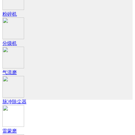
粉碎机
分级机
气流磨
脉冲除尘器
雷蒙磨