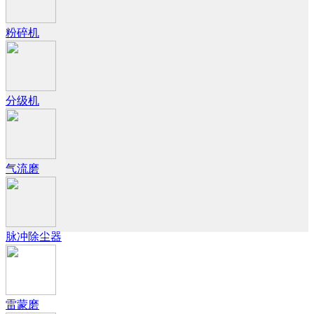
粉碎机
分级机
气流磨
脉冲除尘器
雷蒙磨