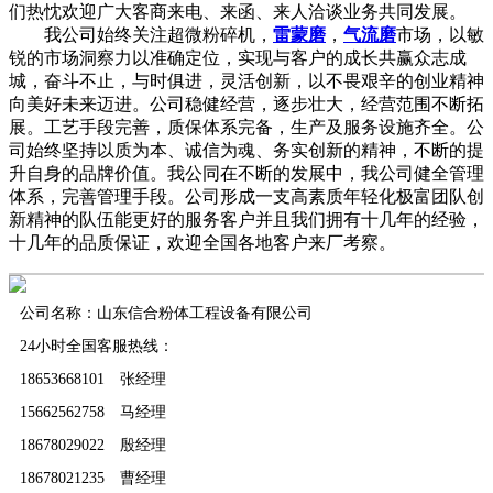
们热忱欢迎广大客商来电、来函、来人洽谈业务共同发展。
我公司始终关注超微粉碎机，
雷蒙磨
，
气流磨
市场，以敏
锐的市场洞察力以准确定位，实现与客户的成长共赢众志成
城，奋斗不止，与时俱进，灵活创新，以不畏艰辛的创业精神
向美好未来迈进。公司稳健经营，逐步壮大，经营范围不断拓
展。工艺手段完善，质保体系完备，生产及服务设施齐全。公
司始终坚持以质为本、诚信为魂、务实创新的精神，不断的提
升自身的品牌价值。我公同在不断的发展中，我公司健全管理
体系，完善管理手段。公司形成一支高素质年轻化极富团队创
新精神的队伍能更好的服务客户并且我们拥有十几年的经验，
十几年的品质保证，欢迎全国各地客户来厂考察。
公司名称：山东信合粉体工程设备有限公司
24小时全国客服热线：
18653668101 张经理
15662562758 马经理
18678029022 殷经理
18678021235 曹经理