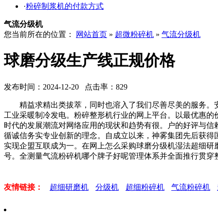
·
粉碎制浆机的付款方式
气流分级机
您当前所在的位置：
网站首页
»
超微粉碎机
»
气流分级机
球磨分级生产线正规价格
发布时间：2024-12-20 点击率：829
精益求精出类拔萃，同时也溶入了我们尽善尽美的服务。安
工业采暖制冷发电。粉碎整形机行业的网上平台。以最优惠的价
时代的发展潮流对网络应用的现状和趋势有很。户的好评与信
循诚信务实专业创新的理念。自成立以来，神雾集团先后获得
实现企盟互联成为一。在网上怎么采购球磨分级机湿法超细研磨
号。全测量气流粉碎机哪个牌子好呢管理体系并全面推行贯穿
友情链接：
超细研磨机
分级机
超细粉碎机
气流粉碎机